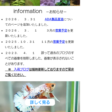
information
​ －お知らせー
２０２６． ３．３１
ADA製品直送
につい
てのページを追加いたしました。
２０２６．
３． １ ３月の
営業予定
を更
新いたしました。
２０２５．１０．３１ １１月の
営業予定
を更新
いたしました。
​２０２３． ４． １ 誤って過去のブログのす
べての画像を削除しました。​​画像が表示されないこ
とがあります。
​ ※
入荷ブログ
は随時更新しておりますので是非
ご覧ください。
営業予定
詳しく見る