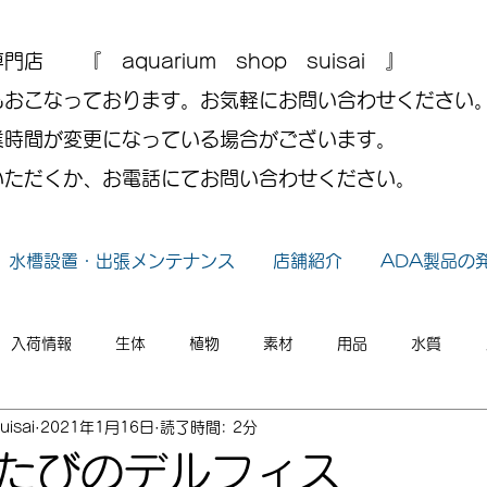
 『 aquarium shop suisai 』
もおこなっております。お気軽にお問い合わせください
業時間が変更になっている場合がございます。
いただくか、お電話にてお問い合わせください。
水槽設置・出張メンテナンス
店舗紹介
ADA製品の
入荷情報
生体
植物
素材
用品
水質
uisai
2021年1月16日
読了時間: 2分
小ネタ
2026年
2025年
2024年
2023年
たびのデルフィス