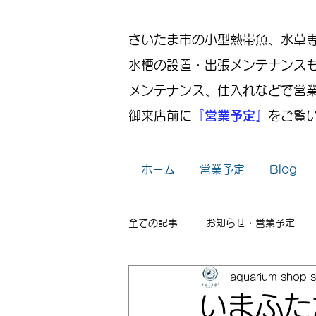
さいたま市の小型熱帯魚、水草専門店
水槽の設置・出張メンテナンス
メンテナンス、仕入れなどで営
御来店前に
『営業予定』
をご覧
ホーム
営業予定
Blog
全ての記事
お知らせ・営業予定
aquarium shop s
レイアウト
出張メンテナンス
いまふた