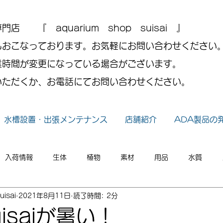
 『 aquarium shop suisai 』
もおこなっております。お気軽にお問い合わせください
業時間が変更になっている場合がございます。
いただくか、お電話にてお問い合わせください。
水槽設置・出張メンテナンス
店舗紹介
ADA製品の
入荷情報
生体
植物
素材
用品
水質
uisai
2021年8月11日
読了時間: 2分
小ネタ
2026年
2025年
2024年
2023年
isaiが暑い！