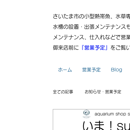
さいたま市の小型熱帯魚、水草専門店
水槽の設置・出張メンテナンス
メンテナンス、仕入れなどで営
御来店前に
『営業予定』
をご覧
ホーム
営業予定
Blog
全ての記事
お知らせ・営業予定
aquarium shop s
レイアウト
出張メンテナンス
いま！su