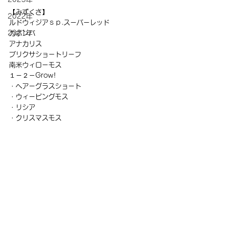
【みずくさ】
2022年
ルドウィジアｓｐ.スーパーレッド
2021年
カボンバ
アナカリス
ブリクサショートリーフ
南米ウィローモス
１－２－Grow!
・ヘアーグラスショート
・ウィーピングモス
・リシア
・クリスマスモス