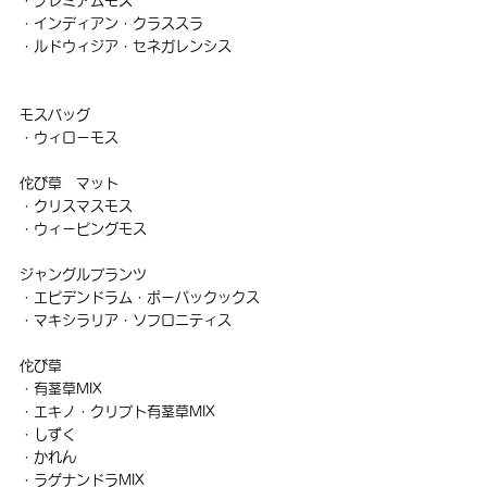
・プレミアムモス
・インディアン・クラススラ
・ルドウィジア・セネガレンシス
モスバッグ
・ウィローモス
佗び草　マット
・クリスマスモス
・ウィーピングモス
ジャングルプランツ
・エピデンドラム・ポーパックックス
・マキシラリア・ソフロニティス
佗び草
・有茎草MIX
・エキノ・クリプト有茎草MIX
・しずく
・かれん
・ラゲナンドラMIX