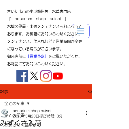
さいたま市の小型熱帯魚、水草専門店
『 aquarium shop suisai 』
水槽の設置・出張メンテナンスもおこなって
おります。お気軽にお問い合わせください。
メンテナンス、仕入れなどで営業時間が変更
になっている場合がございます。
御来店前に
『営業予定』
をご覧いただくか、
お電話にてお問い合わせください。
記事
全ての記事
aquarium shop suisai
全ての記事
2020年9月20日
読了時間: 3分
みずくさ入荷
お知らせ・営業予定