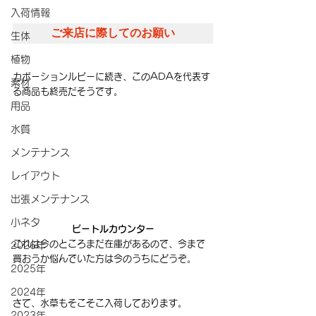
入荷情報
ご来店に際してのお願い
生体
植物
カボーションルビーに続き、このADAを代表す
素材
る商品も終売だそうです。
用品
水質
メンテナンス
レイアウト
出張メンテナンス
小ネタ
ビートルカウンター
これは今のところまだ在庫があるので、今まで
2026年
買おうか悩んでいた方は今のうちにどうぞ。
2025年
2024年
さて、水草もそこそこ入荷しております。
2023年