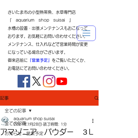
さいたま市の小型熱帯魚、水草専門店
『 aquarium shop suisai 』
水槽の設置・出張メンテナンスもおこなって
おります。お気軽にお問い合わせください。
メンテナンス、仕入れなどで営業時間が変更
になっている場合がございます。
御来店前に
『営業予定』
をご覧いただくか、
お電話にてお問い合わせください。
記事
全ての記事
aquarium shop suisai
全ての記事
2021年7月28日
読了時間: 1分
アマゾニア パウダー ３L
お知らせ・営業予定