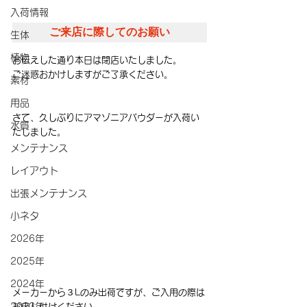
入荷情報
ご来店に際してのお願い
生体
植物
お伝えした通り本日は閉店いたしました。
ご迷惑おかけしますがご了承ください。
素材
用品
さて、久しぶりにアマゾニアパウダーが入荷い
水質
たしました。
メンテナンス
レイアウト
出張メンテナンス
小ネタ
2026年
2025年
2024年
メーカーから３Lのみ出荷ですが、ご入用の際は
2023年
お申し付けください。