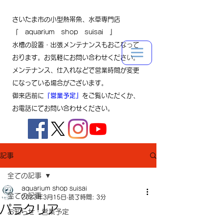
さいたま市の小型熱帯魚、水草専門店
『 aquarium shop suisai 』
水槽の設置・出張メンテナンスもおこなって
おります。お気軽にお問い合わせください。
メンテナンス、仕入れなどで営業時間が変更
になっている場合がございます。
御来店前に
『営業予定』
をご覧いただくか、
お電話にてお問い合わせください。
記事
全ての記事
aquarium shop suisai
全ての記事
2023年3月15日
読了時間: 3分
パラクリア
お知らせ・営業予定