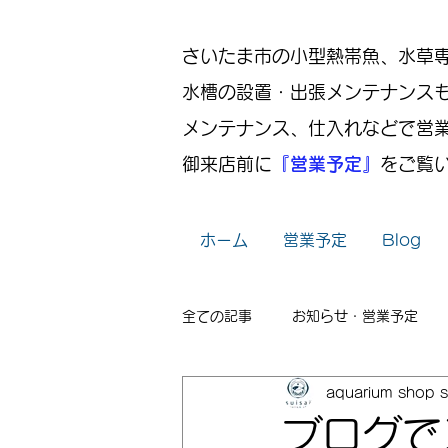
さいたま市の小型熱帯魚、水草専門店
水槽の設置・出張メンテナンス
メンテナンス、仕入れなどで営
御来店前に
『営業予定』
をご覧
ホーム
営業予定
Blog
全ての記事
お知らせ・営業予定
aquarium shop s
レイアウト
出張メンテナンス
ブログで