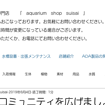
 『 aquarium shop suisai 』
もおこなっております。お気軽にお問い合わせください
業時間が変更になっている場合がございます。
いただくか、お電話にてお問い合わせください。
水槽設置・出張メンテナンス
店舗紹介
ADA製品の
入荷情報
生体
植物
素材
用品
水質
uisai
2019年6月4日
読了時間: 1分
小ネタ
2026年
2025年
2024年
2023年
コミュニティを広げまし