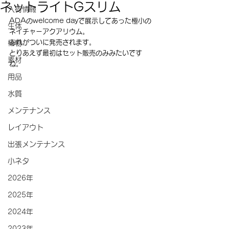
ネットライトGスリム
入荷情報
ADAのwelcome dayで展示してあった極小の
生体
ネイチャーアクアリウム。
あれがついに発売されます。
植物
とりあえず最初はセット販売のみみたいです
素材
ね。
用品
水質
メンテナンス
レイアウト
出張メンテナンス
小ネタ
2026年
2025年
2024年
2023年