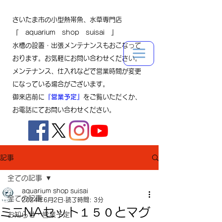
さいたま市の小型熱帯魚、水草専門店
『 aquarium shop suisai 』
水槽の設置・出張メンテナンスもおこなって
おります。お気軽にお問い合わせください。
メンテナンス、仕入れなどで営業時間が変更
になっている場合がございます。
御来店前に
『営業予定』
をご覧いただくか、
お電話にてお問い合わせください。
記事
全ての記事
aquarium shop suisai
全ての記事
2024年6月2日
読了時間: 3分
ミニNAセット１５０とマグ
お知らせ・営業予定