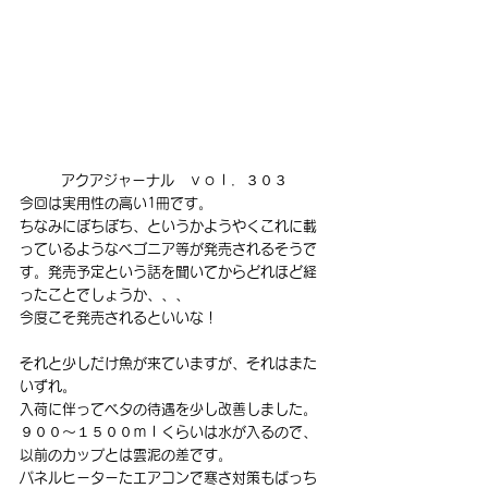
アクアジャーナル　ｖｏｌ．３０３
今回は実用性の高い1冊です。
ちなみにぼちぼち、というかようやくこれに載
っているようなベゴニア等が発売されるそうで
す。発売予定という話を聞いてからどれほど経
ったことでしょうか、、、
今度こそ発売されるといいな！
それと少しだけ魚が来ていますが、それはまた
いずれ。
入荷に伴ってベタの待遇を少し改善しました。
９００～１５００ｍｌくらいは水が入るので、
以前のカップとは雲泥の差です。
パネルヒーターたエアコンで寒さ対策もばっち