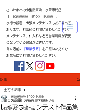
さいたま市の小型熱帯魚、水草専門店
『 aquarium shop suisai 』
水槽の設置・出張メンテナンスもおこなって
おります。お気軽にお問い合わせください。
メンテナンス、仕入れなどで営業時間が変更
になっている場合がございます。
御来店前に
『営業予定』
をご覧いただくか、
お電話にてお問い合わせください。
記事
全ての記事
aquarium shop suisai
全ての記事
2020年12月9日
読了時間: 2分
レイアウトコンテスト作品集
お知らせ・営業予定