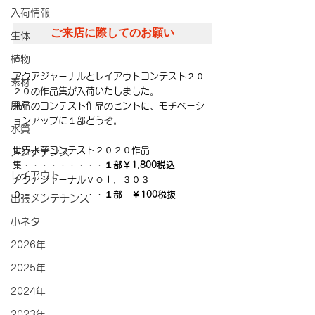
入荷情報
ご来店に際してのお願い
生体
植物
アクアジャーナルとレイアウトコンテスト２０
素材
２０の作品集が入荷いたしました。
用品
来年のコンテスト作品のヒントに、モチベーシ
ョンアップに１部どうぞ。
水質
世界水草コンテスト２０２０作品
メンテナンス
集・・・・・・・・・
１部￥1,800税込
レイアウト
アクアジャーナルｖｏｌ．３０３
０・・・・・・・・・
１部　￥100税抜
出張メンテナンス
小ネタ
2026年
2025年
2024年
2023年