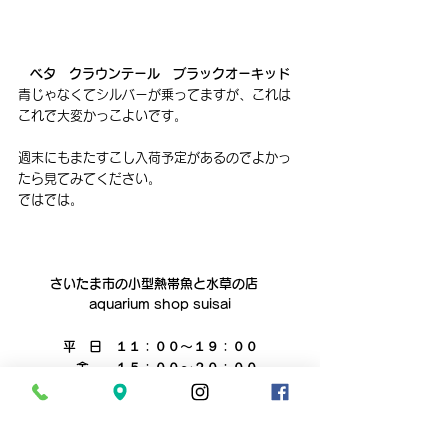
ベタ　クラウンテール　ブラックオーキッド
青じゃなくてシルバーが乗ってますが、これは
これで大変かっこよいです。
週末にもまたすこし入荷予定があるのでよかっ
たら見てみてください。
ではでは。
さいたま市の小型熱帯魚と水草の店　
aquarium shop suisai
平　日　１１：００～１９：００
　金　　１５：００～２０：００
土日祝　１１：００～１９：００
電話０４８‐６２８‐４８２１