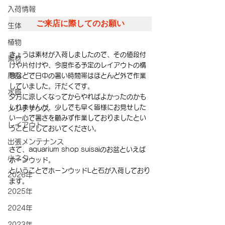
入荷情報
ご来店に際してのお願い
生体
植物
きょうは素材が入荷しましたので、その値段付
素材
けや片付けや、今度作る予定のレイアウトの構
用品
想などで日中の暑い時間帯はほとんど外で作業
していました。汗だくです。
水質
夕方に涼しくなってからやればよかったのかも
しれませんが、少しでも早く皆様にお見せした
メンテナンス
い一心で暑さを顧みず作業しておりましたとい
レイアウト
うことにしておいてください。
出張メンテナンス
さて、aquarium shop suisaiのお盆といえば
小ネタ
ホーンウッド。
ということでホーンウッドLと石が入荷しており
2026年
ます。
2025年
2024年
2023年