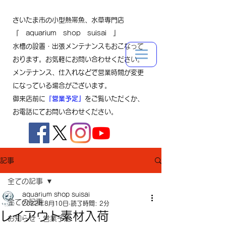
さいたま市の小型熱帯魚、水草専門店
『 aquarium shop suisai 』
水槽の設置・出張メンテナンスもおこなって
おります。お気軽にお問い合わせください。
メンテナンス、仕入れなどで営業時間が変更
になっている場合がございます。
御来店前に
『営業予定』
をご覧いただくか、
お電話にてお問い合わせください。
記事
全ての記事
aquarium shop suisai
全ての記事
2022年8月10日
読了時間: 2分
レイアウト素材入荷
お知らせ・営業予定