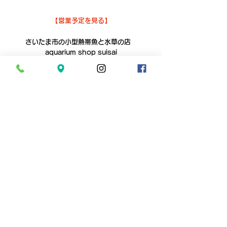
【営業予定を見る】
さいたま市の小型熱帯魚と水草の店　
aquarium shop suisai
平　日　１１：００～１９：００
　金　　１５：００～２０：００
土日祝　１１：００～１９：００
電話０４８‐６２８‐４８２１
aquarium shop suisai　では水槽のメンテナ
ンスやレイアウト制作など、
お客様のご要望に合わせ様々な出張サービスを
行っております。
水槽や観賞魚に関するご要望がございました
ら、まずは一度ご相談ください。
お見積りは無料です。
お問い合わせ