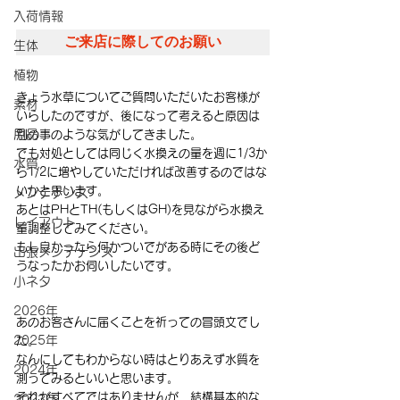
入荷情報
ご来店に際してのお願い
生体
植物
きょう水草についてご質問いただいたお客様が
素材
いらしたのですが、後になって考えると原因は
用品
別の事のような気がしてきました。
でも対処としては同じく水換えの量を週に1/3か
水質
ら1/2に増やしていただければ改善するのではな
いかと思います。
メンテナンス
あとはPHとTH(もしくはGH)を見ながら水換え
レイアウト
量調整してみてください。
もし良かったら何かついでがある時にその後ど
出張メンテナンス
うなったかお伺いしたいです。
小ネタ
2026年
あのお客さんに届くことを祈っての冒頭文でし
2025年
た。
なんにしてもわからない時はとりあえず水質を
2024年
測ってみるといいと思います。
それがすべてではありませんが、結構基本的な
2023年