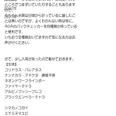
ところでつまずいていたりすることもあります
2022年
ので。
もちろん水質は日頃から計っているに越したこ
2021年
とは無いのですが、よくわかんない時は特に。
ADAのパックチェッカーを何種類か持っている
と便利です。
いちおう全種類おいてますので気になる方はお
声がけください。
さて、少し入荷があったので載せておきます。
【生体】
コリドラス・パレアタス
ナンナカラ・アドケタ　雌雄不明
ネオンドワーフラインボー
ファイヤーテトラ
アルビノブッシープレコ
ブラックエンペラーテトラ
シマカノコガイ
ミナミヌマエビ