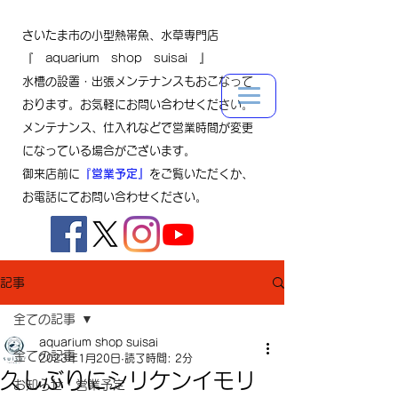
さいたま市の小型熱帯魚、水草専門店
『 aquarium shop suisai 』
水槽の設置・出張メンテナンスもおこなって
おります。お気軽にお問い合わせください。
メンテナンス、仕入れなどで営業時間が変更
になっている場合がございます。
御来店前に
『営業予定』
をご覧いただくか、
お電話にてお問い合わせください。
記事
全ての記事
aquarium shop suisai
全ての記事
2023年1月20日
読了時間: 2分
久しぶりにシリケンイモリ
お知らせ・営業予定