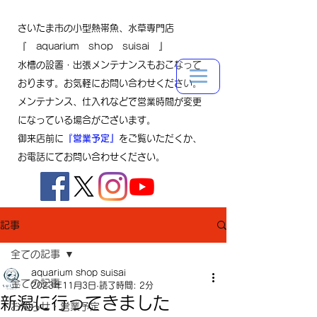
さいたま市の小型熱帯魚、水草専門店
『 aquarium shop suisai 』
水槽の設置・出張メンテナンスもおこなって
おります。お気軽にお問い合わせください。
メンテナンス、仕入れなどで営業時間が変更
になっている場合がございます。
御来店前に
『営業予定』
をご覧いただくか、
お電話にてお問い合わせください。
記事
全ての記事
aquarium shop suisai
全ての記事
2023年11月3日
読了時間: 2分
新潟に行ってきました
お知らせ・営業予定