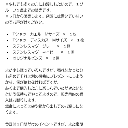
※少しでも多くの方にお渡ししたいので、１グ
ループ１点までの販売です。
※５日から販売します。店頭には置いていない
のでお声がけください。
Tシャツ　カエル　Mサイズ　×　１枚
Tシャツ　ディスカス　Mサイズ　×　１枚
ステンレスマグ　グレー　×　１個
ステンレスマグ　ネイビー　×　１個
オリジナルピンズ　×　２個
まだ少し残っているんですが、売れなかった分
も含めてそれは別の機会にプレゼントにしよう
かな。僕が使わなければですが。
あくまで購入した方に楽しんでいただきたいな
という気持ちでやってますので、転売目的の購
入はお断りします。
場合によっては袋や箱から出してのお渡しにな
ります。
今回は３日間だけのイベントですが、また定期