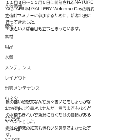
１１月３日～１１月５日に開催されるNATURE 
入荷情報
AQUARIUM GALLERY Welcome Dayの特約
店向けセミナーに参加するために、新潟出張に
生体
行ってきました。
植物
出張といえば面目も立つと思っています。
素材
用品
水質
メンテナンス
レイアウト
出張メンテナンス
小ネタ
僕の拙い感想文なんて長々書いてもしょうがな
いのであまり書きませんが、言うまでもなくど
2026年
の水槽もきれいで新潟に行くだけの価値がある
2025年
イベントでした。
本社の植栽の紅葉もきれいな時期でよかったで
2024年
す。
2023年