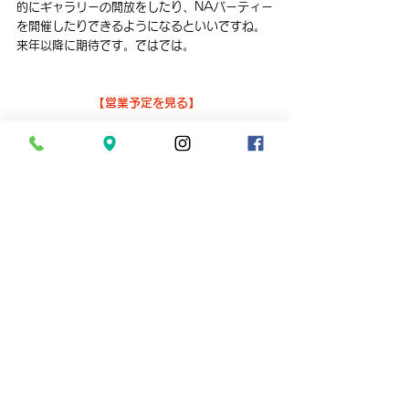
的にギャラリーの開放をしたり、NAパーティー
を開催したりできるようになるといいですね。
来年以降に期待です。ではでは。
【営業予定を見る】
さいたま市の小型熱帯魚と水草の店　
aquarium shop suisai
平　日　１１：００～１９：００
　金　　１５：００～２０：００
土日祝　１１：００～１９：００
電話０４８‐６２８‐４８２１
aquarium shop suisai　では水槽のメンテナ
ンスやレイアウト制作など、
お客様のご要望に合わせ様々な出張サービスを
行っております。
水槽や観賞魚に関するご要望がございました