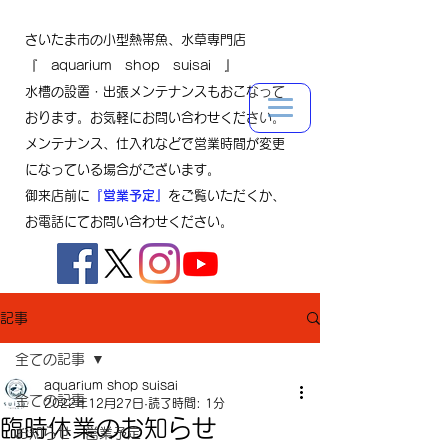
さいたま市の小型熱帯魚、水草専門店
『 aquarium shop suisai 』
水槽の設置・出張メンテナンスもおこなって
おります。お気軽にお問い合わせください。
メンテナンス、仕入れなどで営業時間が変更
になっている場合がございます。
御来店前に
『営業予定』
をご覧いただくか、
お電話にてお問い合わせください。
記事
全ての記事
aquarium shop suisai
全ての記事
2022年12月27日
読了時間: 1分
臨時休業のお知らせ
お知らせ・営業予定