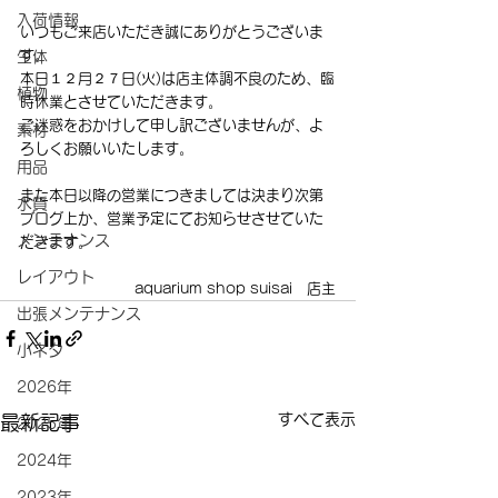
入荷情報
いつもご来店いただき誠にありがとうございま
す。
生体
本日１２月２７日(火)は店主体調不良のため、臨
植物
時休業とさせていただきます。
ご迷惑をおかけして申し訳ございませんが、よ
素材
ろしくお願いいたします。
用品
また本日以降の営業につきましては決まり次第
水質
ブログ上か、営業予定にてお知らせさせていた
メンテナンス
だきます。
レイアウト
aquarium shop suisai　店主
出張メンテナンス
小ネタ
2026年
すべて表示
最新記事
2025年
2024年
2023年