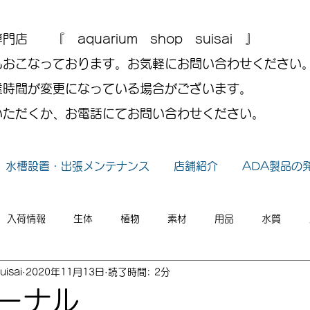
 『 aquarium shop suisai 』
もおこなっております。お気軽にお問い合わせください
業時間が変更になっている場合がございます。
いただくか、お電話にてお問い合わせください。
水槽設置・出張メンテナンス
店舗紹介
ADA製品の
入荷情報
生体
植物
素材
用品
水質
uisai
2020年11月13日
読了時間: 2分
小ネタ
2026年
2025年
2024年
2023年
ーナル