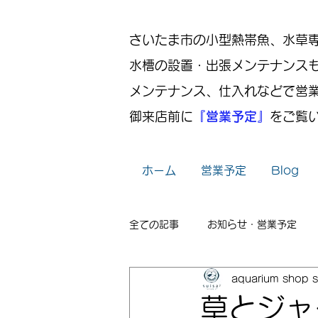
さいたま市の小型熱帯魚、水草専門店
水槽の設置・出張メンテナンス
メンテナンス、仕入れなどで営
御来店前に
『営業予定』
をご覧
ホーム
営業予定
Blog
全ての記事
お知らせ・営業予定
aquarium shop s
レイアウト
出張メンテナンス
草とジャ