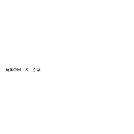
有茎草ＭＩＸ　赤系