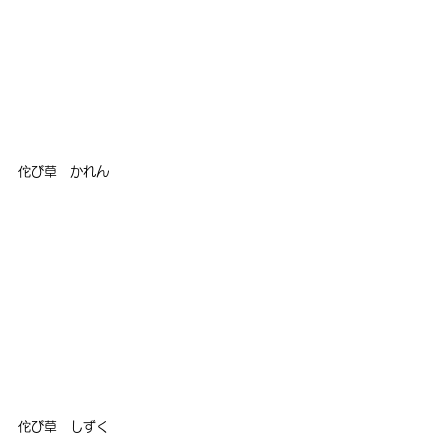
佗び草　かれん
佗び草　しずく