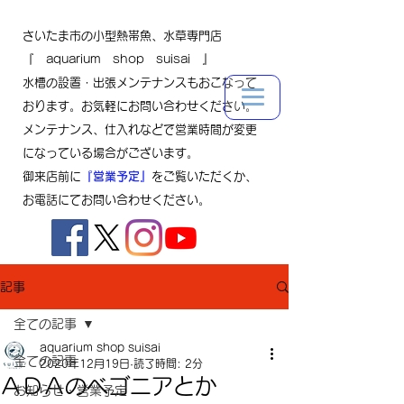
さいたま市の小型熱帯魚、水草専門店
『 aquarium shop suisai 』
水槽の設置・出張メンテナンスもおこなって
おります。お気軽にお問い合わせください。
メンテナンス、仕入れなどで営業時間が変更
になっている場合がございます。
御来店前に
『営業予定』
をご覧いただくか、
お電話にてお問い合わせください。
記事
全ての記事
aquarium shop suisai
全ての記事
2020年12月19日
読了時間: 2分
ＡＤＡのベゴニアとか
お知らせ・営業予定