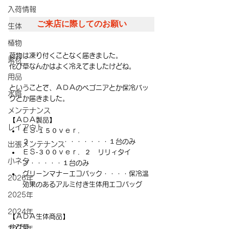
入荷情報
ご来店に際してのお願い
生体
植物
荷物は凍り付くことなく届きました。
素材
佗び草なんかはよく冷えてましたけどね。
用品
ということで、ＡＤＡのベゴニアとか保冷バッ
水質
クとか届きました。
メンテナンス
【ＡＤＡ製品】
レイアウト
ＥＳ‐１５０ｖｅｒ．
２・・・・・・・・・・・・１台のみ
出張メンテナンス
ＥＳ‐３００ｖｅｒ．２　リリィタイ
小ネタ
プ・・・・・１台のみ
グリーンマナーエコバック・・・・保冷温
2026年
効果のあるアルミ付き生体用エコバッグ
2025年
2024年
【ＡＤＡ生体商品】
佗び草
2023年