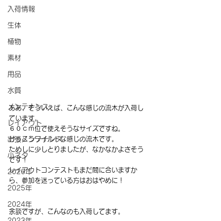
入荷情報
生体
植物
素材
用品
水質
メンテナンス
ああ、そういえば、こんな感じの流木が入荷し
ています。
レイアウト
６０ｃｍ位で使えそうなサイズですね。
けっこうワイルドな感じの流木です。
出張メンテナンス
ためしに少しとりましたが、なかなかよさそう
小ネタ
です！
レイアウトコンテストもまだ間に合いますか
2026年
ら、参加を迷っている方はおはやめに！
2025年
2024年
余談ですが、こんなのも入荷してます。
2023年