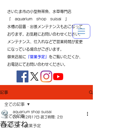
さいたま市の小型熱帯魚、水草専門店
『 aquarium shop suisai 』
水槽の設置・出張メンテナンスもおこなって
おります。お気軽にお問い合わせください。
メンテナンス、仕入れなどで営業時間が変更
になっている場合がございます。
御来店前に
『営業予定』
をご覧いただくか、
お電話にてお問い合わせください。
記事
全ての記事
aquarium shop suisai
全ての記事
2017年2月17日
読了時間: 2分
春ですね
お知らせ・営業予定