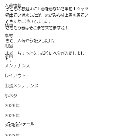
入荷情報
子どものお迎えに上着を着ないで半袖Ｔシャツ
で出ていきましたが、まだみんな上着を着てい
生体
てさすがに浮いてました。
植物
でももう春はそこまで来てますね！
素材
さて、入荷やらを少しだけ。
用品
まず、ちょっと久しぶりにベタが入荷しまし
水質
た。
メンテナンス
レイアウト
出張メンテナンス
小ネタ
2026年
2025年
 クラウンテール
2024年
2023年