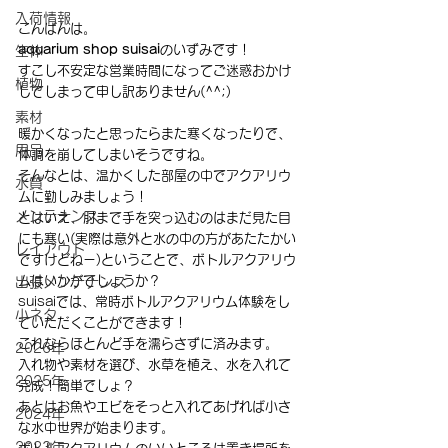
入荷情報
こんばんは。
aquarium shop suisai
のいずみです！
生体
すこし不安定な営業時間になってご迷惑おかけ
植物
してしまって申し訳ありません(^^;)
素材
暖かくなったと思ったらまた寒くなったりで、
用品
体調を崩してしまいそうですね。
そんなとは、温かくした部屋の中でアクアリウ
水質
ムに勤しみましょう！
メンテナンス
とはいえ、肘まで手を突っ込むのはまだ見た目
にも寒い(実際は意外と水の中の方があたたかい
レイアウト
ですけどねー)ということで、ボトルアクアリウ
ムはいかがでしょうか？
出張メンテナンス
suisaiでは、常時ボトルアクアリウム体験をし
小ネタ
ていただくことができます！
これならほとんど手を濡らさずに済みます。
2026年
入れ物や素材を選び、水草を植え、水を入れて
2025年
完成！簡単でしょ？
あとはお魚やエビをそっと入れてあげれば小さ
2024年
な水中世界が始まります。
2023年