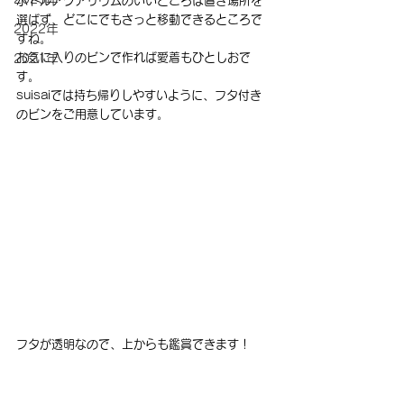
ボトルアクアリウムのいいところは置き場所を
選ばず、どこにでもさっと移動できるところで
2022年
すね。
お気に入りのビンで作れば愛着もひとしおで
2021年
す。
suisaiでは持ち帰りしやすいように、フタ付き
のビンをご用意しています。
フタが透明なので、上からも鑑賞できます！