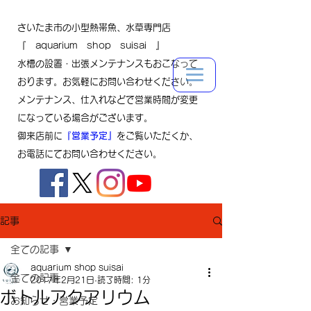
さいたま市の小型熱帯魚、水草専門店
『 aquarium shop suisai 』
水槽の設置・出張メンテナンスもおこなって
おります。お気軽にお問い合わせください。
メンテナンス、仕入れなどで営業時間が変更
になっている場合がございます。
御来店前に
『営業予定』
をご覧いただくか、
お電話にてお問い合わせください。
記事
全ての記事
aquarium shop suisai
全ての記事
2017年2月21日
読了時間: 1分
ボトルアクアリウム
お知らせ・営業予定