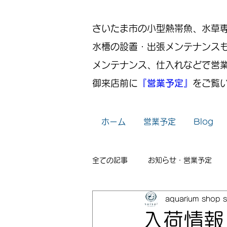
さいたま市の小型熱帯魚、水草専門店
水槽の設置・出張メンテナンス
メンテナンス、仕入れなどで営
御来店前に
『営業予定』
をご覧
ホーム
営業予定
Blog
全ての記事
お知らせ・営業予定
aquarium shop s
レイアウト
出張メンテナンス
入荷情報