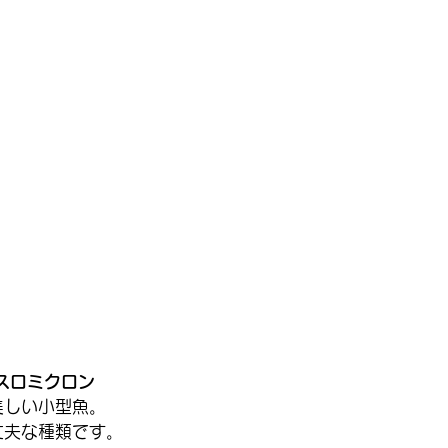
スロミクロン
美しい小型魚。
丈夫な種類です。