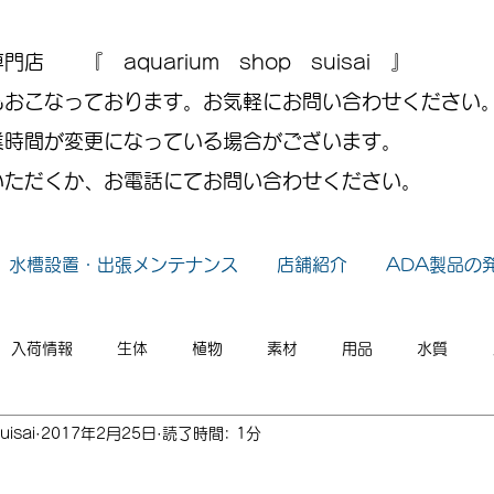
 『 aquarium shop suisai 』
もおこなっております。お気軽にお問い合わせください
業時間が変更になっている場合がございます。
いただくか、お電話にてお問い合わせください。
水槽設置・出張メンテナンス
店舗紹介
ADA製品の
入荷情報
生体
植物
素材
用品
水質
uisai
2017年2月25日
読了時間: 1分
小ネタ
2026年
2025年
2024年
2023年