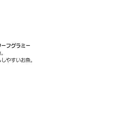
ワーフグラミー
魚。
もしやすいお魚。
。