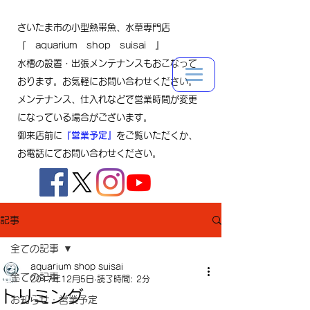
さいたま市の小型熱帯魚、水草専門店
『 aquarium shop suisai 』
水槽の設置・出張メンテナンスもおこなって
おります。お気軽にお問い合わせください。
メンテナンス、仕入れなどで営業時間が変更
になっている場合がございます。
御来店前に
『営業予定』
をご覧いただくか、
お電話にてお問い合わせください。
記事
全ての記事
aquarium shop suisai
全ての記事
2017年12月5日
読了時間: 2分
トリミング
お知らせ・営業予定