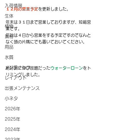
入荷情報
１２月の営業予定
を更新しました。
生体
年末は３１日まで営業しておりますが、短縮営
植物
業です。
年始は４日から営業をする予定ですのでなんと
素材
なく頭の片隅にでも置いておいてください。
用品
水質
メンテナンス
絶好調に伸び放題だった
ウォーターローン
をト
リミングしました。
レイアウト
出張メンテナンス
小ネタ
2026年
2025年
2024年
2023年