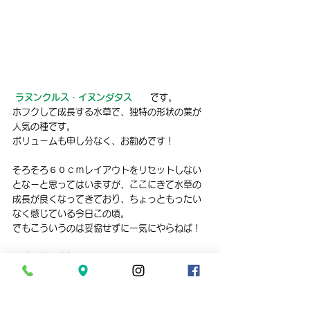
ラヌンクルス・イヌンダタス
　　です。
ホフクして成長する水草で、独特の形状の葉が
人気の種です。
ボリュームも申し分なく、お勧めです！
そろそろ６０ｃｍレイアウトをリセットしない
となーと思ってはいますが、ここにきて水草の
成長が良くなってきており、ちょっともったい
なく感じている今日この頃。
でもこういうのは妥協せずに一気にやらねば！
ではでは、また。
追記
水曜は定休日、木曜は休業ですのでお間違えの