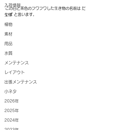
入荷情報
この白と茶色のフワフワした生き物の名前は だ
いず と言います。
生体
植物
素材
用品
水質
メンテナンス
レイアウト
出張メンテナンス
小ネタ
2026年
2025年
2024年
2023年