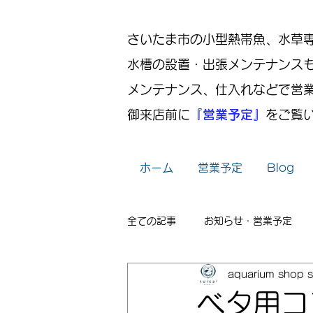
さいたま市の小型熱帯魚、水草専門店
水槽の設置・出張メンテナンス
メンテナンス、仕入れなどで営
御来店前に
『営業予定』
をご覧
ホーム
営業予定
Blog
全ての記事
お知らせ・営業予定
aquarium shop s
レイアウト
出張メンテナンス
ベタ用コ