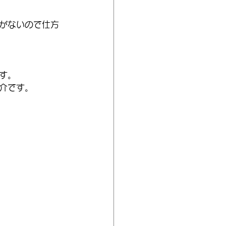
がないので仕方
す。
介です。