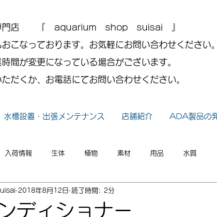
 『 aquarium shop suisai 』
もおこなっております。お気軽にお問い合わせください
業時間が変更になっている場合がございます。
いただくか、お電話にてお問い合わせください。
水槽設置・出張メンテナンス
店舗紹介
ADA製品の
入荷情報
生体
植物
素材
用品
水質
uisai
2018年8月12日
読了時間: 2分
小ネタ
2026年
2025年
2024年
2023年
ンディショナー