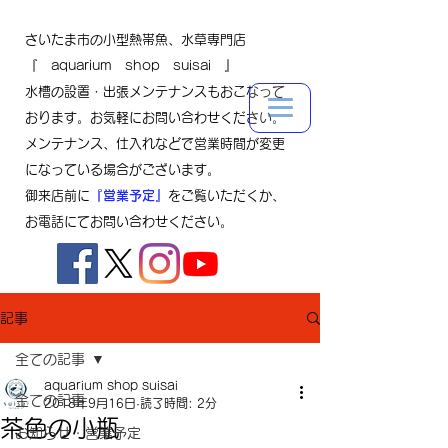
さいたま市の小型熱帯魚、水草専門店
『 aquarium shop suisai 』
水槽の設置・出張メンテナンスもおこなって
おります。お気軽にお問い合わせください。
メンテナンス、仕入れなどで営業時間が変更
になっている場合がございます。
御来店前に
『営業予定』
をご覧いただくか、
お電話にてお問い合わせください。
記事
全ての記事
aquarium shop suisai
全ての記事
2018年9月16日
読了時間: 2分
茶色の小瓶
お知らせ・営業予定