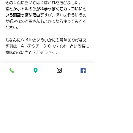
その１点においてぼくはこれを選びました。
絵とかボトルの色が科学っぽくてカッコいいと
いう頭空っぽな理由
ですが、ぼくはそういうの
が好きなので皆さんもよかったら使ってみてく
ださい。
ちなみにA-810といういかにも意味ありげな文
字列は　A→アクア　810→バイオ　という特に
意味のない当て字だそうです。
すべて表示
最新記事