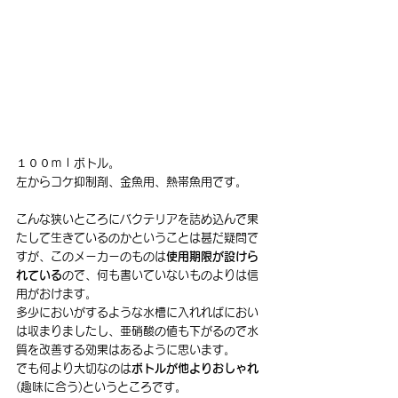
１００ｍｌボトル。
左からコケ抑制剤、金魚用、熱帯魚用です。
こんな狭いところにバクテリアを詰め込んで果
たして生きているのかということは甚だ疑問で
すが、このメーカーのものは
使用期限が設けら
れている
ので、何も書いていないものよりは信
用がおけます。
多少においがするような水槽に入れればにおい
は収まりましたし、亜硝酸の値も下がるので水
質を改善する効果はあるように思います。
でも何より大切なのは
ボトルが他よりおしゃれ
(趣味に合う)というところです。