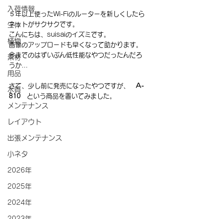
入荷情報
５年以上使ったWi-Fiのルーターを新しくしたら
ネットがサクサクです。
生体
こんにちは、suisaiのイズミです。
植物
画像のアップロードも早くなって助かります。
今までのはずいぶん低性能なやつだったんだろ
素材
うか…
用品
さて、少し前に発売になったやつですが、　
A-
水質
810
　という商品を置いてみました。
メンテナンス
レイアウト
出張メンテナンス
小ネタ
2026年
2025年
2024年
2023年