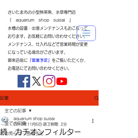
さいたま市の小型熱帯魚、水草専門店
『 aquarium shop suisai 』
水槽の設置・出張メンテナンスもおこなって
おります。お気軽にお問い合わせください。
メンテナンス、仕入れなどで営業時間が変更
になっている場合がございます。
御来店前に
『営業予定』
をご覧いただくか、
お電話にてお問い合わせください。
記事
全ての記事
aquarium shop suisai
全ての記事
2018年11月5日
読了時間: 2分
続・カチオンフィルター
お知らせ・営業予定