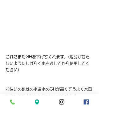
これでまたGHを下げてくれます。(塩分が残ら
ないようにしばらく水を通してから使用してく
ださい)
お住いの地域の水道水のGHが高くてうまく水草
が育たない方はためしてみてください！
埼玉も南部は比較的硬度が高いと聞きます。
あなたの水草の調子が悪いのはそのせい、か
も？
ちなみにＮＡウォーターとカチオンフィルター
は在庫してありますので、お求めの方はお申し