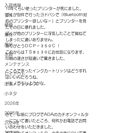
入荷情報
10年くらい使ったプリンターが死にました。
ぼくが別件で行ったヨドバシで「Bluetooth対
生体
応のプリンター欲しいなー」とプリンターを見
植物
たその日に壊れました。
ぼくが他のプリンターに浮気したことで拗ねて
素材
しまったに違いありません。
用品
ありがとうＤＣＰ－３５０Ｃ ！
これからはＴＳ８１３０にお世話になります。
水質
印刷の速さが段違いで驚きました。
メンテナンス
ところで余ったインクカートリッジはどうすれ
レイアウト
ばいいんだろうね。
ドミノでもしようかな。
出張メンテナンス
小ネタ
2026年
2025年
さて、以前にブログでADAのカチオンフィルタ
ーについて書いたところ、何件かお電話でお問
2024年
い合わせをいただきました。
2023年