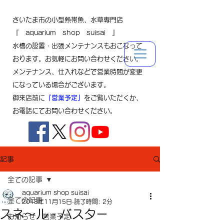
さいたま市の小型熱帯魚、水草専門店
『 aquarium shop suisai 』
水槽の設置・出張メンテナンスもおこなって
おります。お気軽にお問い合わせください。
メンテナンス、仕入れなどで営業時間が変更
になっている場合がございます。
御来店前に
『営業予定』
をご覧いただくか、
お電話にてお問い合わせください。
記事
全ての記事
aquarium shop suisai
全ての記事
2018年11月15日
読了時間: 2分
スネ～ル・バスター
お知らせ・営業予定