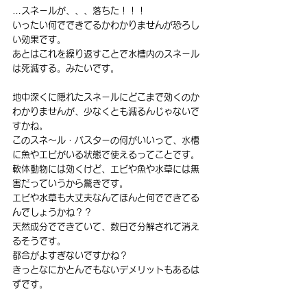
…スネールが、、、落ちた！！！
いったい何でできてるかわかりませんが恐ろし
い効果です。
あとはこれを繰り返すことで水槽内のスネール
は死滅する。みたいです。
地中深くに隠れたスネールにどこまで効くのか
わかりませんが、少なくとも減るんじゃないで
すかね。
このスネ～ル・バスターの何がいいって、水槽
に魚やエビがいる状態で使えるってことです。
軟体動物には効くけど、エビや魚や水草には無
害だっていうから驚きです。
エビや水草も大丈夫なんてほんと何でできてる
んでしょうかね？？
天然成分でできていて、数日で分解されて消え
るそうです。
都合がよすぎないですかね？
きっとなにかとんでもないデメリットもあるは
ずです。