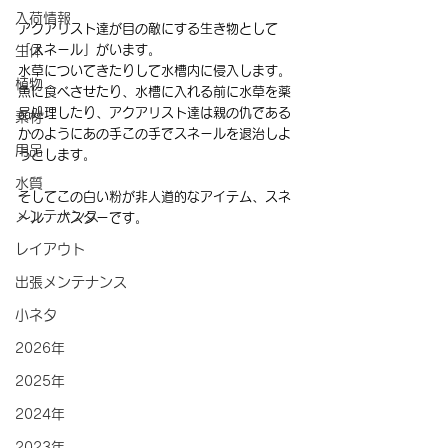
入荷情報
アクアリスト達が目の敵にする生き物として
「スネール」がいます。
生体
水草についてきたりして水槽内に侵入します。
植物
魚に食べさせたり、水槽に入れる前に水草を薬
品処理したり、アクアリスト達は親の仇である
素材
かのようにあの手この手でスネールを退治しよ
用品
うとします。
水質
そしてこの白い粉が非人道的なアイテム、スネ
メンテナンス
～ル・バスターです。
レイアウト
出張メンテナンス
小ネタ
2026年
2025年
2024年
2023年