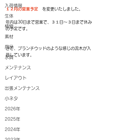
入荷情報
１２月の営業予定　
を変更いたしました。 
生体
年内は30日まで営業で、３１日～３日まで休み
植物
の予定です。
素材
用品
さて、ブランチウッドのような感じの流木が入
荷しています。
水質
メンテナンス
レイアウト
出張メンテナンス
小ネタ
2026年
2025年
2024年
2023年