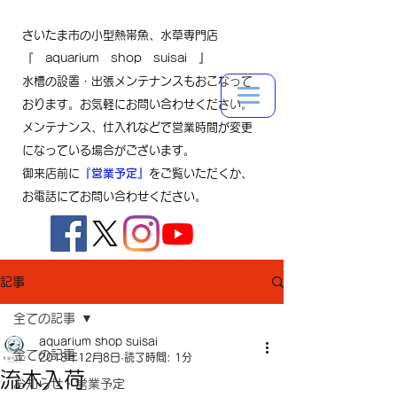
さいたま市の小型熱帯魚、水草専門店
『 aquarium shop suisai 』
水槽の設置・出張メンテナンスもおこなって
おります。お気軽にお問い合わせください。
メンテナンス、仕入れなどで営業時間が変更
になっている場合がございます。
御来店前に
『営業予定』
をご覧いただくか、
お電話にてお問い合わせください。
記事
全ての記事
aquarium shop suisai
全ての記事
2018年12月8日
読了時間: 1分
流木入荷
お知らせ・営業予定