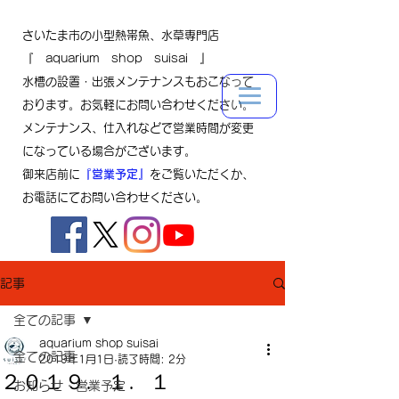
さいたま市の小型熱帯魚、水草専門店
『 aquarium shop suisai 』
水槽の設置・出張メンテナンスもおこなって
おります。お気軽にお問い合わせください。
メンテナンス、仕入れなどで営業時間が変更
になっている場合がございます。
御来店前に
『営業予定』
をご覧いただくか、
お電話にてお問い合わせください。
記事
全ての記事
aquarium shop suisai
全ての記事
2019年1月1日
読了時間: 2分
２０１９．１．１
お知らせ・営業予定