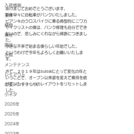
入荷情報
あけましておめでとうございます。
新年早々に自転車がパンクいたしました。
生体
ビアンキのクロスバイクに乗る典型的にニワカ
植物
サイクリストの僕は、パンク修理も自分ででき
ないので、悲しみにくれながら帰路につきまし
素材
た。
用品
小さな不幸で始まる僕らしい年始でした。
というわけで今年もよろしくお願いいたしま
水質
す。
メンテナンス
さて、２０１９年はsuisaiにとって変化の年と
レイアウト
いうことで、オープン以来姿を変えて維持を続
けていた６０ｃｍのレイアウトをリセットしま
出張メンテナンス
した。
小ネタ
2026年
2025年
2024年
2023年