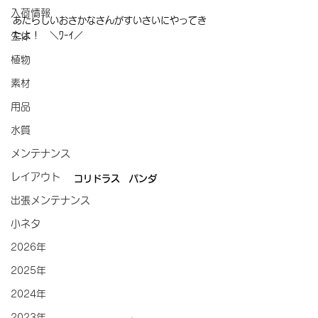
入荷情報
あたらしいおさかなさんがすいさいにやってき
たよ！　＼ﾜｰｲ／
生体
植物
素材
用品
水質
メンテナンス
レイアウト
コリドラス　パンダ
出張メンテナンス
小ネタ
2026年
2025年
2024年
2023年