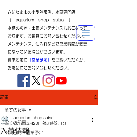
さいたま市の小型熱帯魚、水草専門店
『 aquarium shop suisai 』
水槽の設置・出張メンテナンスもおこなって
おります。お気軽にお問い合わせください。
メンテナンス、仕入れなどで営業時間が変更
になっている場合がございます。
御来店前に
『営業予定』
をご覧いただくか、
お電話にてお問い合わせください。
記事
全ての記事
aquarium shop suisai
全ての記事
2019年3月23日
読了時間: 1分
入荷情報
お知らせ・営業予定