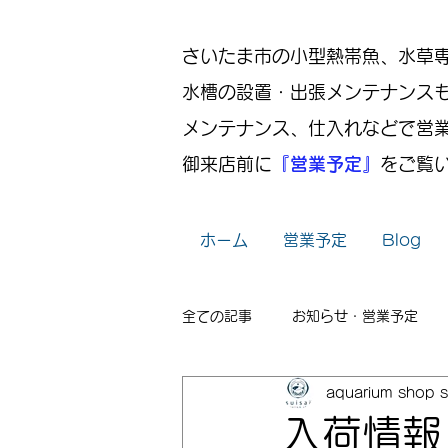
さいたま市の小型熱帯魚、水草専門店
水槽の設置・出張メンテナンス
メンテナンス、仕入れなどで営
御来店前に
『営業予定』
をご覧
ホーム
営業予定
Blog
全ての記事
お知らせ・営業予定
aquarium shop s
レイアウト
出張メンテナンス
入荷情報