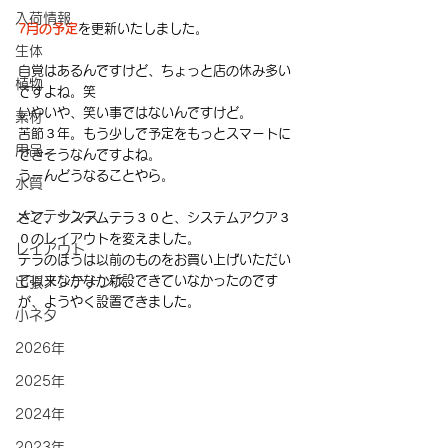
入荷情報
7月の予定
を更新いたしました。
生体
自覚はあるんですけど、ちょっと店の休み多い
植物
ですよね。笑
いやいや、笑い事ではないんですけど。
素材
苦節３年。もう少しで予定をもっとスマートに
用品
できそうなんですよね。
うーんどうなることやら。
水質
メンテナンス
さて、システムテラ３０と、システムアクア３
０のレイアウトを変えました。
レイアウト
テラのほうは以前のものをお買い上げいただい
て以来なかなか新設できていなかったのです
出張メンテナンス
が、ようやく設置できました。
小ネタ
2026年
2025年
2024年
2023年