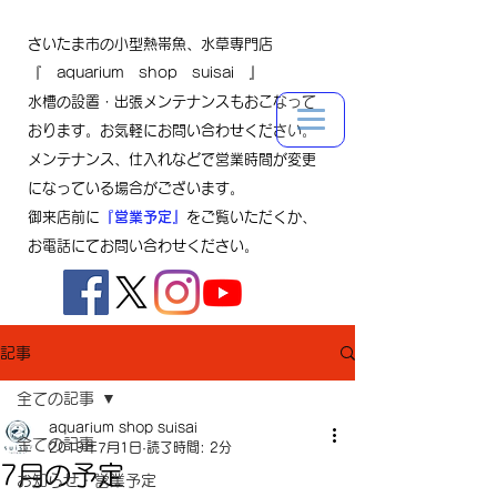
さいたま市の小型熱帯魚、水草専門店
『 aquarium shop suisai 』
水槽の設置・出張メンテナンスもおこなって
おります。お気軽にお問い合わせください。
メンテナンス、仕入れなどで営業時間が変更
になっている場合がございます。
御来店前に
『営業予定』
をご覧いただくか、
お電話にてお問い合わせください。
記事
全ての記事
aquarium shop suisai
全ての記事
2019年7月1日
読了時間: 2分
7月の予定
お知らせ・営業予定