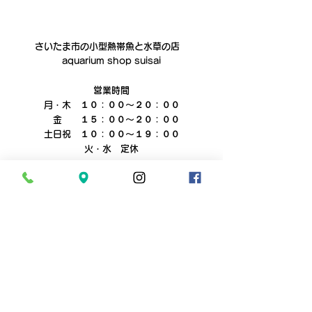
さいたま市の小型熱帯魚と水草の店　
aquarium shop suisai
営業時間
月・木　１０：００～２０：００
　金　　１５：００～２０：００
土日祝　１０：００～１９：００
火・水　定休
電話０４８‐６２８‐４８２１
suisaiでは水槽のメンテナンスやレイアウト制
作など、お客様のご要望に合わせ
様々な出張サービスを行っております。
水槽や観賞魚に関するご要望がございました
ら、まずは一度ご相談ください。
お見積りは無料です。
お問い合わせ