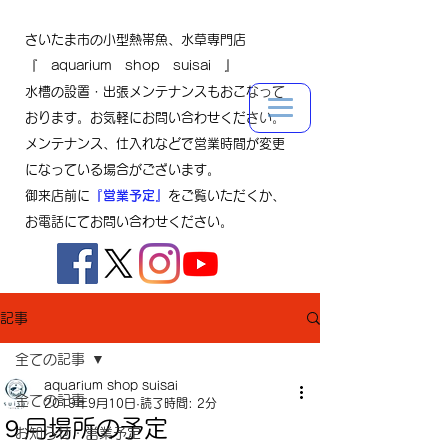
さいたま市の小型熱帯魚、水草専門店
『 aquarium shop suisai 』
水槽の設置・出張メンテナンスもおこなって
おります。お気軽にお問い合わせください。
メンテナンス、仕入れなどで営業時間が変更
になっている場合がございます。
御来店前に
『営業予定』
をご覧いただくか、
お電話にてお問い合わせください。
記事
全ての記事
aquarium shop suisai
全ての記事
2019年9月10日
読了時間: 2分
９月場所の予定
お知らせ・営業予定