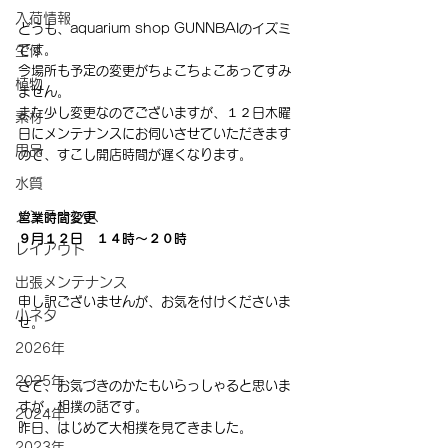
入荷情報
どうも、aquarium shop GUNNBAIのイズミ
です。
生体
今場所も予定の変更がちょこちょこあってすみ
植物
ません。
また少し変更なのでございますが、１２日木曜
素材
日にメンテナンスにお伺いさせていただきます
用品
ので、すこし開店時間が遅くなります。
水質
メンテナンス
営業時間変更
９月１２日　１４時～２０時
レイアウト
出張メンテナンス
申し訳ございませんが、お気を付けくださいま
小ネタ
せ。
2026年
2025年
さて、お気づきのかたもいらっしゃると思いま
すが、相撲の話です。
2024年
昨日、はじめて大相撲を見てきました。
2023年