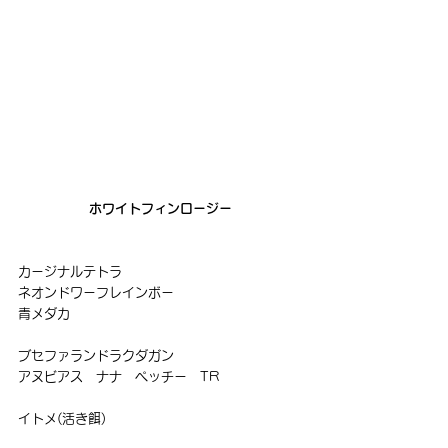
ホワイトフィンロージー
カージナルテトラ
ネオンドワーフレインボー
青メダカ
ブセファランドラクダガン
アヌビアス　ナナ　ペッチー　TR
イトメ(活き餌)