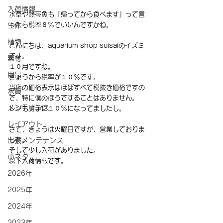
入荷情報
水草や熱帯魚も「帰ってから食べます」って言
ったら税率８％でいいんですかね。
生体
植物
こんにちは、aquarium shop suisaiのイズミ
です。
素材
１０月ですね。
用品
きょうから税率が１０％です。
当店の価格表示はほぼすべて税抜き価格ですの
水質
で、特に僕のほうですることはありません。
メンテナンス
レジも勝手に１０％になってましたし。
レイアウト
さて、きょうは火曜日ですが、営業しておりま
した。
出張メンテナンス
そして少し入荷がありました。
小ネタ
以下入荷情報です。
2026年
2025年
2024年
2023年