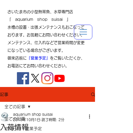
さいたま市の小型熱帯魚、水草専門店
『 aquarium shop suisai 』
水槽の設置・出張メンテナンスもおこなって
おります。お気軽にお問い合わせください。
メンテナンス、仕入れなどで営業時間が変更
になっている場合がございます。
御来店前に
『営業予定』
をご覧いただくか、
お電話にてお問い合わせください。
記事
全ての記事
aquarium shop suisai
全ての記事
2019年10月1日
読了時間: 2分
入荷情報
お知らせ・営業予定