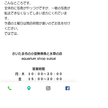
こんなところです。
全体的に写真がやっつけですが、一眼の写真が
転送できなくなってしまい途方にくれていま
す。
今週の土曜日は開店時間が遅いのでお気を付け
ください。
ではでは。
さいたま市の小型熱帯魚と水草の店　
aquarium shop suisai
営業時間
月・木　１０：００～２０：００
　金　　１５：００～２０：００
土日祝　１０：００～１９：００
火・水　定休
電話０４８‐６２８‐４８２１