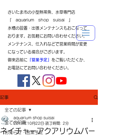
さいたま市の小型熱帯魚、水草専門店
『 aquarium shop suisai 』
水槽の設置・出張メンテナンスもおこなって
おります。お気軽にお問い合わせください。
メンテナンス、仕入れなどで営業時間が変更
になっている場合がございます。
御来店前に
『営業予定』
をご覧いただくか、
お電話にてお問い合わせください。
記事
全ての記事
aquarium shop suisai
全ての記事
2019年10月22日
読了時間: 2分
ネイチャーアクアリウムパー
お知らせ・営業予定