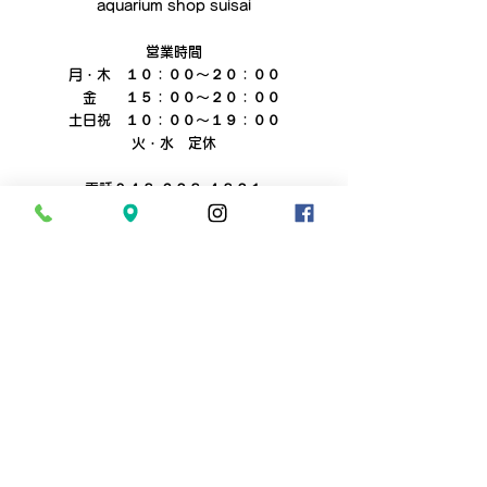
aquarium shop suisai
営業時間
月・木　１０：００～２０：００
　金　　１５：００～２０：００
土日祝　１０：００～１９：００
火・水　定休
電話０４８‐６２８‐４８２１
suisaiでは水槽のメンテナンスやレイアウト制
作など、お客様のご要望に合わせ
様々な出張サービスを行っております。
水槽や観賞魚に関するご要望がございました
ら、まずは一度ご相談ください。
お見積りは無料です。
お問い合わせ