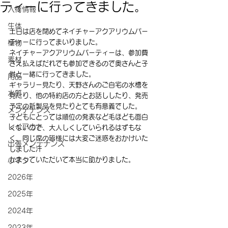
ティーに行ってきました。
入荷情報
生体
土日は店を閉めてネイチャーアクアリウムパー
ティーに行ってまいりました。
植物
ネイチャーアクアリウムパーティーは、参加費
素材
さえ払えばだれでも参加できるので奥さんと子
供と一緒に行ってきました。
用品
ギャラリー見たり、天野さんのご自宅の水槽を
水質
見たり、他の特約店の方とお話ししたり、発売
予定の新製品を見たりとても有意義でした。
メンテナンス
子どもにとっては順位の発表など毛ほども面白
レイアウト
くないので、大人しくしていられるはずもな
く、同じ席の皆様には大変ご迷惑をおかけいた
出張メンテナンス
しました汗
かまっていただいて本当に助かりました。
小ネタ
2026年
2025年
2024年
2023年