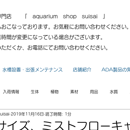
 『 aquarium shop suisai 』
もおこなっております。お気軽にお問い合わせください
業時間が変更になっている場合がございます。
いただくか、お電話にてお問い合わせください。
水槽設置・出張メンテナンス
店舗紹介
ADA製品の
入荷情報
生体
植物
素材
用品
水質
uisai
2019年11月16日
読了時間: 1分
小ネタ
2026年
2025年
2024年
2023年
サイズ、ミストフローキ