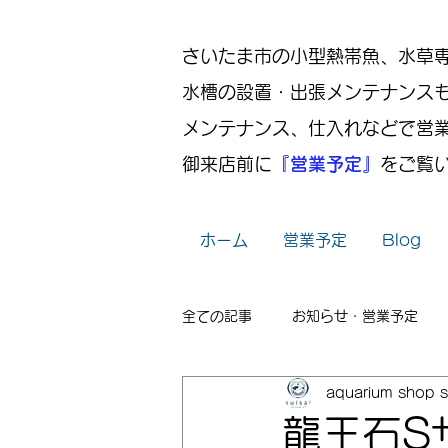
さいたま市の小型熱帯魚、水草専門店
水槽の設置・出張メンテナンス
メンテナンス、仕入れなどで営
御来店前に
『営業予定』
をご覧
ホーム
営業予定
Blog
全ての記事
お知らせ・営業予定
aquarium shop s
レイアウト
出張メンテナンス
龍王石S