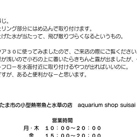
感じ。
たリング部分にはめ込んで取り付けます。
上げた水が当たって、飛び散りづらくなるというもの。
クア３０に使ってみましたので、ご来店の際にご覧ください
深が浅いので小石の上に置いたらきちんと霧が出ましたが、
トフローを水面付近に取り付けるやつが出ればいいのに。
ですが、あると便利かなーと思います。
たま市の小型熱帯魚と水草の店　aquarium shop suisai
営業時間
月・木　１０：００～２０：００
　金　　１５：００～２０：００