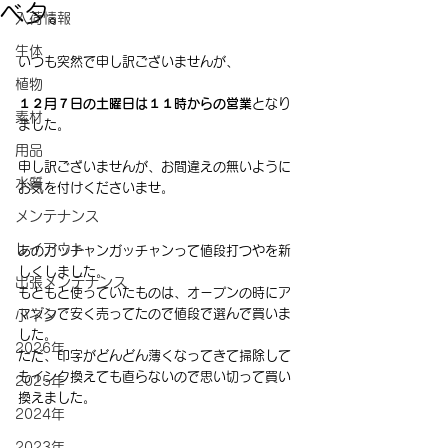
ベタ。
入荷情報
生体
いつも突然で申し訳ございませんが、
植物
１２月７日の土曜日は１１時からの営業
となり
素材
ました。
用品
申し訳ございませんが、お間違えの無いように
水質
お気を付けくださいませ。
メンテナンス
レイアウト
あのガッチャンガッチャンって値段打つやを新
しくしました。
出張メンテナンス
もともと使っていたものは、オープンの時にア
マゾンで安く売ってたので値段で選んで買いま
小ネタ
した。
2026年
ただ、印字がどんどん薄くなってきて掃除して
もインク換えても直らないので思い切って買い
2025年
換えました。
2024年
2023年