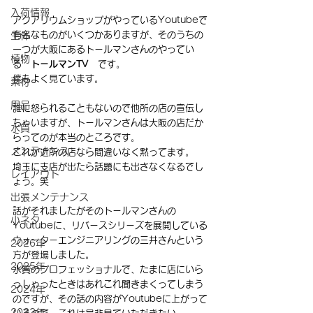
入荷情報
アクアリウムショップがやっているYoutubeで
有名なものがいくつかありますが、そのうちの
生体
一つが大阪にあるトールマンさんのやってい
植物
る　
トールマンTV　
です。
僕もよく見ています。
素材
用品
誰に怒られることもないので他所の店の宣伝し
ちゃいますが、トールマンさんは大阪の店だか
水質
らってのが本当のところです。
メンテナンス
これが近所の店なら間違いなく黙ってます。
埼玉に支店が出たら話題にも出さなくなるでし
レイアウト
ょう。笑
出張メンテナンス
話がそれましたがそのトールマンさんの
小ネタ
Youtubeに、リバースシリーズを展開している
ウォーターエンジニアリングの三井さんという
2026年
方が登場しました。
2025年
水質のプロフェッショナルで、たまに店にいら
っしゃったときはあれこれ聞きまくってしまう
2024年
のですが、その話の内容がYoutubeに上がって
2023年