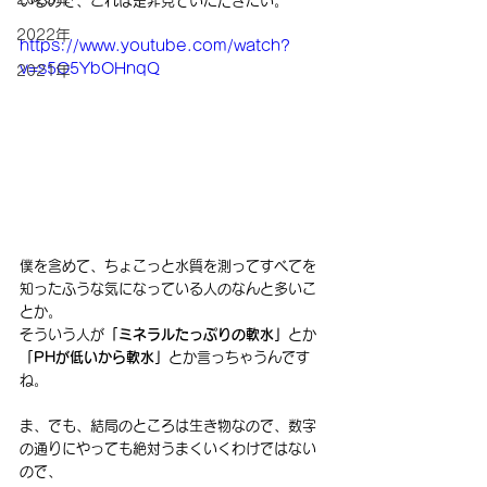
いるので、これは是非見ていただきたい。
2022年
https://www.youtube.com/watch?
v=s5O5YbOHnqQ
2021年
僕を含めて、ちょこっと水質を測ってすべてを
知ったふうな気になっている人のなんと多いこ
とか。
そういう人が
「ミネラルたっぷりの軟水」
とか
「PHが低いから軟水」
とか言っちゃうんです
ね。
ま、でも、結局のところは生き物なので、数字
の通りにやっても絶対うまくいくわけではない
ので、