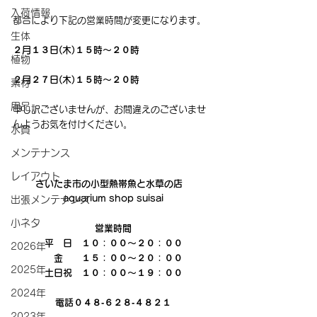
入荷情報
都合により下記の営業時間が変更になります。
生体
２月１３日(木)１５時～２０時
植物
２月２７日(木)１５時～２０時
素材
用品
申し訳ございませんが、お間違えのございませ
んようお気を付けください。
水質
メンテナンス
レイアウト
さいたま市の小型熱帯魚と水草の店　
aquarium shop suisai
出張メンテナンス
小ネタ
営業時間
平　日　１０：００～２０：００
2026年
　金　　１５：００～２０：００
2025年
土日祝　１０：００～１９：００
2024年
電話０４８‐６２８‐４８２１
2023年