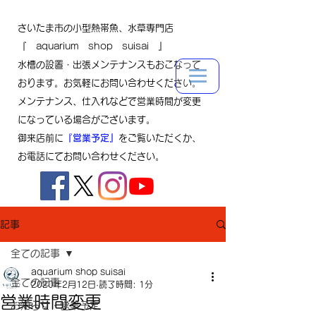
さいたま市の小型熱帯魚、水草専門店
『 aquarium shop suisai 』
水槽の設置・出張メンテナンスもおこなって
おります。お気軽にお問い合わせください。
メンテナンス、仕入れなどで営業時間が変更
になっている場合がございます。
御来店前に
『営業予定』
をご覧いただくか、
お電話にてお問い合わせください。
記事
全ての記事
aquarium shop suisai
全ての記事
2020年2月12日
読了時間: 1分
営業時間変更
お知らせ・営業予定