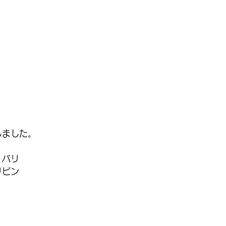
しました。
　バリ
リピン