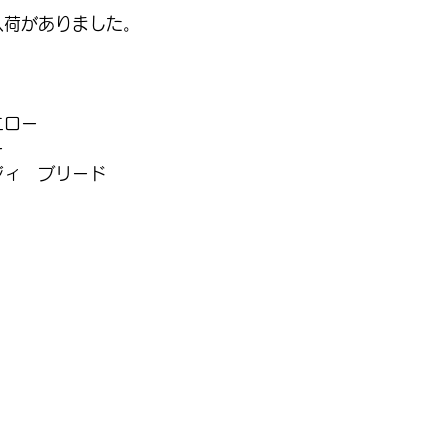
入荷がありました。
エロー
ー
ジィ　ブリード