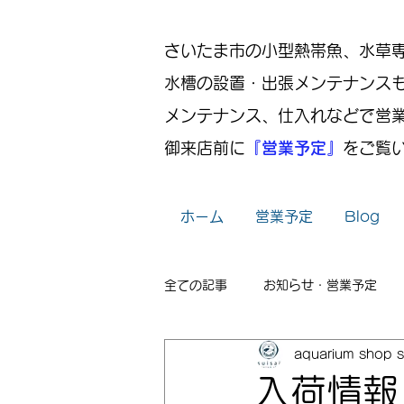
さいたま市の小型熱帯魚、水草専門店
水槽の設置・出張メンテナンス
メンテナンス、仕入れなどで営
御来店前に
『営業予定』
をご覧
ホーム
営業予定
Blog
全ての記事
お知らせ・営業予定
aquarium shop s
レイアウト
出張メンテナンス
入荷情報