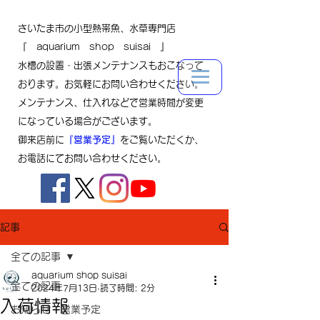
さいたま市の小型熱帯魚、水草専門店
『 aquarium shop suisai 』
水槽の設置・出張メンテナンスもおこなって
おります。お気軽にお問い合わせください。
メンテナンス、仕入れなどで営業時間が変更
になっている場合がございます。
御来店前に
『営業予定』
をご覧いただくか、
お電話にてお問い合わせください。
記事
全ての記事
aquarium shop suisai
全ての記事
2024年7月13日
読了時間: 2分
入荷情報
お知らせ・営業予定