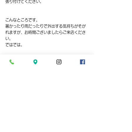
張り付けてください。
こんなところです。
暑かったり雨だったりで外出する気持ちがそが
れますが、お時間ございましたらご来店くださ
い。
ではでは。
営業予定が変更になる場合がございます。
ご来店の際は営業予定をご確認ください。
↓↓↓↓↓
【営業予定を見る】
aquarium shop suisai　では水槽のメンテナ
ンスやレイアウト制作など、
お客様のご要望に合わせ様々な出張サービスを
行っております。
水槽や観賞魚に関するご要望がございました
ら、まずは一度ご相談ください。
↓↓↓↓↓