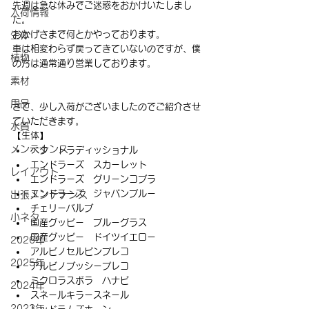
先週は急な休みでご迷惑をおかけいたしまし
入荷情報
た。
おかげさまで何とかやっております。
生体
車は相変わらず戻ってきていないのですが、僕
植物
の方は通常通り営業しております。
素材
用品
さて、少し入荷がございましたのでご紹介させ
ていただきます。
水質
【生体】
メンテナンス
ベタ　トラディッショナル
エンドラーズ　スカーレット
レイアウト
エンドラーズ　グリーンコブラ
エンドラーズ　ジャパンブルー
出張メンテナンス
チェリーバルブ
小ネタ
国産グッピー　ブルーグラス
国産グッピー　ドイツイエロー
2026年
アルビノセルピンプレコ
2025年
アルビノブッシープレコ
ミクロラスボラ　ハナビ
2024年
スネールキラースネール
2023年