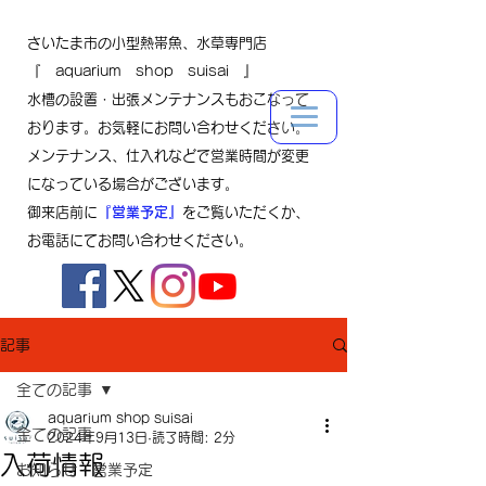
さいたま市の小型熱帯魚、水草専門店
『 aquarium shop suisai 』
水槽の設置・出張メンテナンスもおこなって
おります。お気軽にお問い合わせください。
メンテナンス、仕入れなどで営業時間が変更
になっている場合がございます。
御来店前に
『営業予定』
をご覧いただくか、
お電話にてお問い合わせください。
記事
全ての記事
aquarium shop suisai
全ての記事
2024年9月13日
読了時間: 2分
入荷情報
お知らせ・営業予定