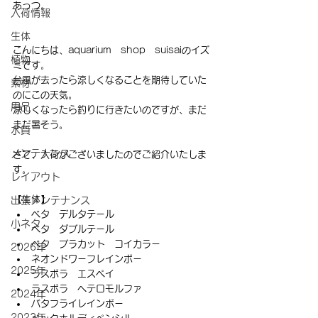
あっつ。
入荷情報
生体
こんにちは、aquarium　shop　suisaiのイズ
植物
ミです。
台風が去ったら涼しくなることを期待していた
素材
のにこの天気。
用品
涼しくなったら釣りに行きたいのですが、まだ
まだ暑そう。
水質
メンテナンス
さて、入荷がございましたのでご紹介いたしま
す。
レイアウト
【生体】
出張メンテナンス
ベタ　デルタテール
小ネタ
ベタ　ダブルテール
ベタ　プラカット　コイカラー
2026年
ネオンドワーフレインボー
2025年
ラスボラ　エスペイ
ラスボラ　ヘテロモルファ
2024年
バタフライレインボー
2023年