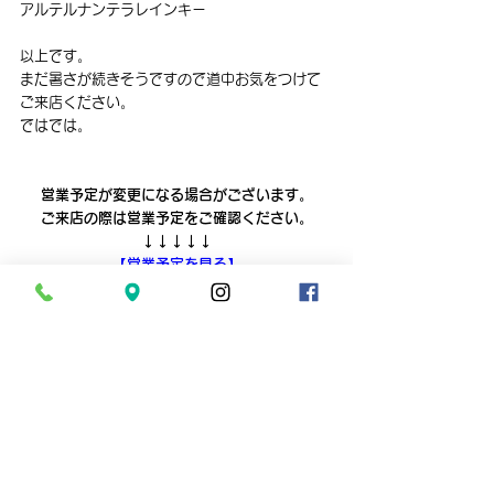
アルテルナンテラレインキー
以上です。
まだ暑さが続きそうですので道中お気をつけて
ご来店ください。
ではでは。
営業予定が変更になる場合がございます。
ご来店の際は営業予定をご確認ください。
↓↓↓↓↓
【営業予定を見る】
aquarium shop suisai　では水槽のメンテナ
ンスやレイアウト制作など、
お客様のご要望に合わせ様々な出張サービスを
行っております。
水槽や観賞魚に関するご要望がございました
ら、まずは一度ご相談ください。
↓↓↓↓↓
【
お問い合わせはこちらから
】