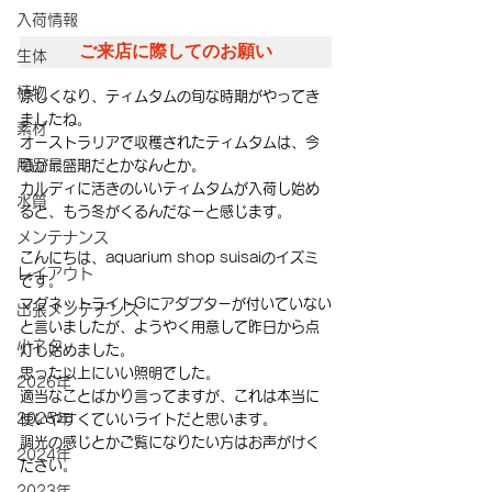
入荷情報
ご来店に際してのお願い
生体
植物
涼しくなり、ティムタムの旬な時期がやってき
ましたね。
素材
オーストラリアで収穫されたティムタムは、今
用品
頃が最盛期だとかなんとか。
カルディに活きのいいティムタムが入荷し始め
水質
ると、もう冬がくるんだなーと感じます。
メンテナンス
こんにちは、aquarium shop suisaiのイズミ
レイアウト
です。
マグネットライトGにアダプターが付いていない
出張メンテナンス
と言いましたが、ようやく用意して昨日から点
小ネタ
灯し始めました。
思った以上にいい照明でした。
2026年
適当なことばかり言ってますが、これは本当に
2025年
使いやすくていいライトだと思います。
調光の感じとかご覧になりたい方はお声がけく
2024年
ださい。
2023年