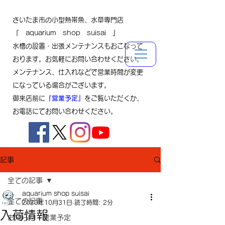
さいたま市の小型熱帯魚、水草専門店
『 aquarium shop suisai 』
水槽の設置・出張メンテナンスもおこなって
おります。お気軽にお問い合わせください。
メンテナンス、仕入れなどで営業時間が変更
になっている場合がございます。
御来店前に
『営業予定』
をご覧いただくか、
お電話にてお問い合わせください。
記事
全ての記事
aquarium shop suisai
全ての記事
2020年10月31日
読了時間: 2分
入荷情報
お知らせ・営業予定