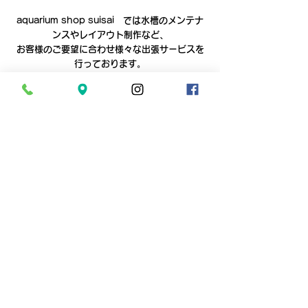
aquarium shop suisai　では水槽のメンテナ
ンスやレイアウト制作など、
お客様のご要望に合わせ様々な出張サービスを
行っております。
水槽や観賞魚に関するご要望がございました
ら、まずは一度ご相談ください。
↓↓↓↓↓
【
お問い合わせはこちらから
】
さいたま市の小型熱帯魚と水草の専門店　
aquarium shop suisai
平　日　１１：００～１９：００
　金　　１５：００～２０：００
土日祝　１１：００～１９：００
月　木　　　　　　定休　　　　
電話０４８‐６２８‐４８２１
入荷情報