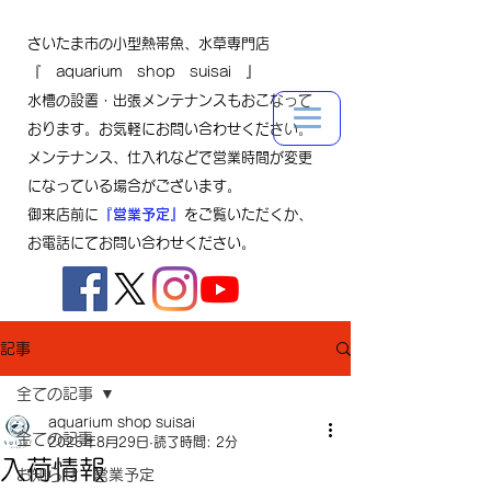
さいたま市の小型熱帯魚、水草専門店
『 aquarium shop suisai 』
水槽の設置・出張メンテナンスもおこなって
おります。お気軽にお問い合わせください。
メンテナンス、仕入れなどで営業時間が変更
になっている場合がございます。
御来店前に
『営業予定』
をご覧いただくか、
お電話にてお問い合わせください。
記事
全ての記事
aquarium shop suisai
全ての記事
2025年8月29日
読了時間: 2分
入荷情報
お知らせ・営業予定