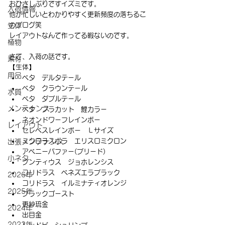
おひさしぶりですイズミです。
入荷情報
他が忙しいとわかりやすく更新頻度の落ちるこ
のブログ笑
生体
レイアウトなんて作ってる暇ないのです。
植物
さて、入荷の話です。
素材
【生体】
用品
ベタ　デルタテール
ベタ　クラウンテール
水質
ベタ　ダブルテール
メンテナンス
ベタ　プラカット　鯉カラー
ネオンドワーフレインボー
レイアウト
セレベスレインボー　Ｌサイズ
ミクロラスボラ　エリスロミクロン
出張メンテナンス
アベニーパファー(ブリード)
小ネタ
プンティウス　ジョホレンシス
コリドラス　ベネズエラブラック
2026年
コリドラス　イルミナティオレンジ
2025年
ブラックゴースト
更紗琉金
2024年
出目金
2023年