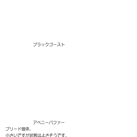
ブラックゴースト
アベニーパファー
ブリード個体。
小さいですが状態はよさそうです。