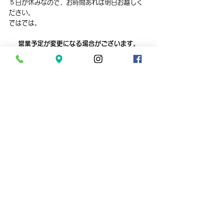
５日が休みなので、お時間あれば明日お越しく
ださい。
ではでは。
営業予定が変更になる場合がございます。
ご来店の際は営業予定をご確認ください。
↓↓↓↓↓
【営業予定を見る】
aquarium shop suisai　では水槽のメンテナ
ンスやレイアウト制作など、
お客様のご要望に合わせ様々な出張サービスを
行っております。
水槽や観賞魚に関するご要望がございました
ら、まずは一度ご相談ください。
↓↓↓↓↓
【
お問い合わせはこちらから
】
さいたま市の小型熱帯魚と水草の専門店　
aquarium shop suisai
平　日　１１：００～１９：００