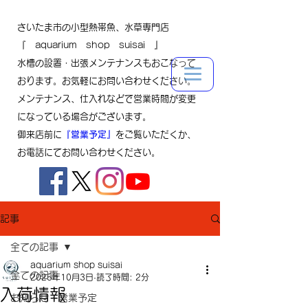
さいたま市の小型熱帯魚、水草専門店
『 aquarium shop suisai 』
水槽の設置・出張メンテナンスもおこなって
おります。お気軽にお問い合わせください。
メンテナンス、仕入れなどで営業時間が変更
になっている場合がございます。
御来店前に
『営業予定』
をご覧いただくか、
お電話にてお問い合わせください。
記事
全ての記事
aquarium shop suisai
全ての記事
2025年10月3日
読了時間: 2分
入荷情報
お知らせ・営業予定