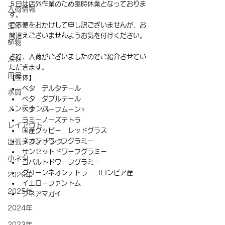
５日は店外作業のため臨時休業となっておりま
入荷情報
す。
ご不便をおかけして申し訳ございませんが、お
生体
間違えございませんようお気を付けください。
植物
さて、入荷がございましたのでご紹介させてい
素材
ただきます。
用品
【生体】
ベタ　デルタテール
水質
ベタ　ダブルテール
メンテナンス
ベタ　ハーフムーン♀
ラミーノーズテトラ
レイアウト
国産グッピー　レッドグラス
ネオンドワーフグラミー
出張メンテナンス
サンセットドワーフグラミー
小ネタ
コバルトドワーフグラミー
グリーンネオンテトラ　コロンビア産
2026年
イエローファントム
2025年
フネアマガイ
2024年
2023年