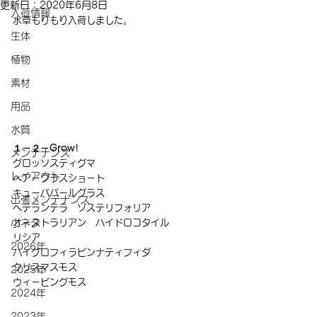
更新日：
2020年6月8日
入荷情報
水草もりもり入荷しました。
生体
植物
素材
用品
水質
１－２－Grow!
メンテナンス
グロッソスティグマ
レイアウト
ヘアーグラスショート
キューバパールグラス
出張メンテナンス
ヘテランテラ　ゾステリフォリア
オーストラリアン　ハイドロコタイル
小ネタ
リシア
2026年
ハイグロフィラピンナティフィダ
クリスマスモス
2025年
ウィーピングモス
2024年
2023年