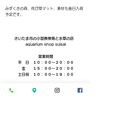
みずくさの森、侘び草マット、素材も後日入荷
予定です。
さいたま市の小型熱帯魚と水草の店　
aquarium shop suisai
営業時間
平　日　１０：００～２０：００
　金　　１５：００～２０：００
土日祝　１０：００～１９：００
電話０４８‐６２８‐４８２１
aquarium shop suisai　では水槽のメンテナ
ンスやレイアウト制作など、
お客様のご要望に合わせ様々な出張サービスを
行っております。
水槽や観賞魚に関するご要望がございました