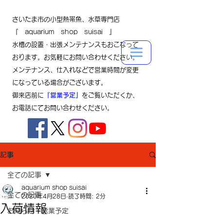
さいたま市の小型熱帯魚、水草専門店
『 aquarium shop suisai 』
水槽の設置・出張メンテナンスもおこなって
おります。お気軽にお問い合わせください。
メンテナンス、仕入れなどで営業時間が変更
になっている場合がございます。
御来店前に
『営業予定』
をご覧いただくか、
お電話にてお問い合わせください。
記事
全ての記事
aquarium shop suisai
全ての記事
2020年4月28日
読了時間: 2分
入荷情報
お知らせ・営業予定