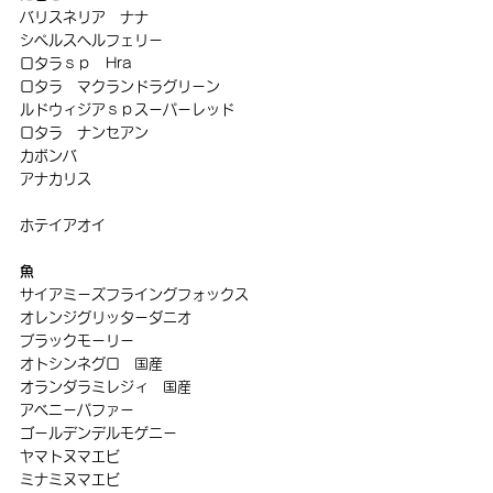
バリスネリア　ナナ
シペルスヘルフェリー
ロタラｓｐ　Hra
ロタラ　マクランドラグリーン
ルドウィジアｓｐスーパーレッド
ロタラ　ナンセアン
カボンバ
アナカリス
ホテイアオイ
魚
サイアミーズフライングフォックス
オレンジグリッターダニオ
ブラックモーリー
オトシンネグロ　国産
オランダラミレジィ　国産
アベニーパファー
ゴールデンデルモゲニー
ヤマトヌマエビ
ミナミヌマエビ