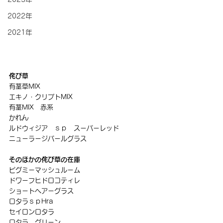
2022年
2021年
侘び草
有茎草MIX
エキノ・クリプトMIX
有茎MIX　赤系
かれん
ルドウィジア　ｓｐ　スーパーレッド
ニューラージパールグラス
そのほかの侘び草の在庫
ピグミーマッシュルーム
ドワーフヒドロコティレ
ショートヘアーグラス
ロタラｓｐHra
セイロンロタラ
ロタラ　グリーン