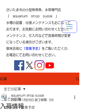
さいたま市の小型熱帯魚、水草専門店
『 aquarium shop suisai 』
水槽の設置・出張メンテナンスもおこなって
おります。お気軽にお問い合わせください。
メンテナンス、仕入れなどで営業時間が変更
になっている場合がございます。
御来店前に
『営業予定』
をご覧いただくか、
お電話にてお問い合わせください。
記事
全ての記事
aquarium shop suisai
全ての記事
2021年1月29日
読了時間: 3分
入荷情報
お知らせ・営業予定