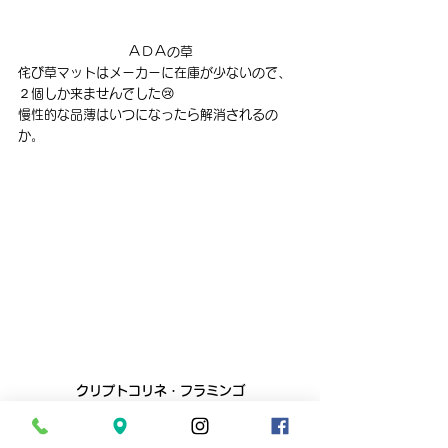
ＡＤＡの草
侘び草マットはメーカーに在庫が少ないので、
２個しか来ませんでした😢
慢性的な品薄はいつになったら解消されるの
か。
クリプトコリネ・フラミンゴ
久しぶりに来ました。
今回のは結構値段も高くなってしまうので店で