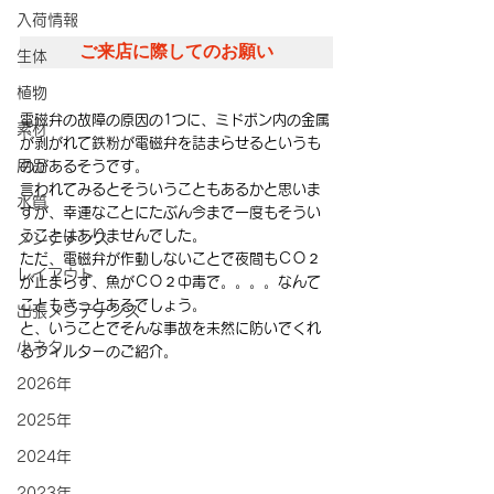
入荷情報
ご来店に際してのお願い
生体
植物
電磁弁の故障の原因の1つに、ミドボン内の金属
素材
が剥がれて鉄粉が電磁弁を詰まらせるというも
用品
のがあるそうです。
言われてみるとそういうこともあるかと思いま
水質
すが、幸運なことにたぶん今まで一度もそうい
うことはありませんでした。
メンテナンス
ただ、電磁弁が作動しないことで夜間もＣＯ２
レイアウト
が止まらず、魚がＣＯ２中毒で。。。。なんて
こともきっとあるでしょう。
出張メンテナンス
と、いうことでそんな事故を未然に防いでくれ
小ネタ
るフィルターのご紹介。
2026年
2025年
2024年
2023年