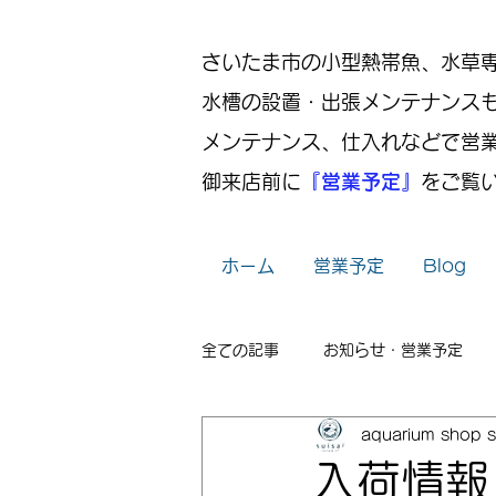
さいたま市の小型熱帯魚、水草専門店
水槽の設置・出張メンテナンス
メンテナンス、仕入れなどで営
御来店前に
『営業予定』
をご覧
ホーム
営業予定
Blog
全ての記事
お知らせ・営業予定
aquarium shop s
レイアウト
出張メンテナンス
入荷情報