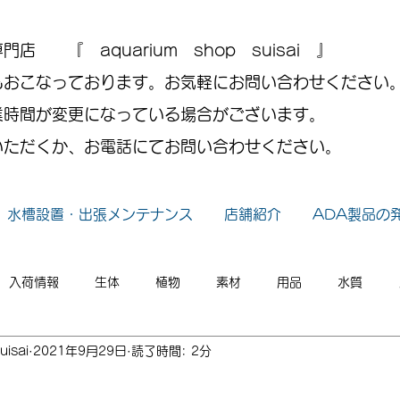
 『 aquarium shop suisai 』
もおこなっております。お気軽にお問い合わせください
業時間が変更になっている場合がございます。
いただくか、お電話にてお問い合わせください。
水槽設置・出張メンテナンス
店舗紹介
ADA製品の
入荷情報
生体
植物
素材
用品
水質
uisai
2021年9月29日
読了時間: 2分
小ネタ
2026年
2025年
2024年
2023年