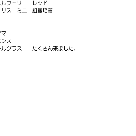
ヘルフェリー　レッド
ナリス　ミニ　組織培養
グマ
ペンス
ールグラス　　たくさん来ました。