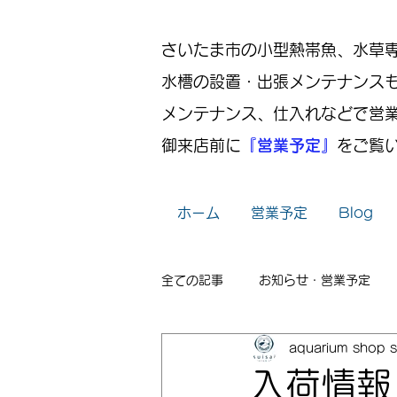
さいたま市の小型熱帯魚、水草専門店
水槽の設置・出張メンテナンス
メンテナンス、仕入れなどで営
御来店前に
『営業予定』
をご覧
ホーム
営業予定
Blog
全ての記事
お知らせ・営業予定
aquarium shop s
レイアウト
出張メンテナンス
入荷情報