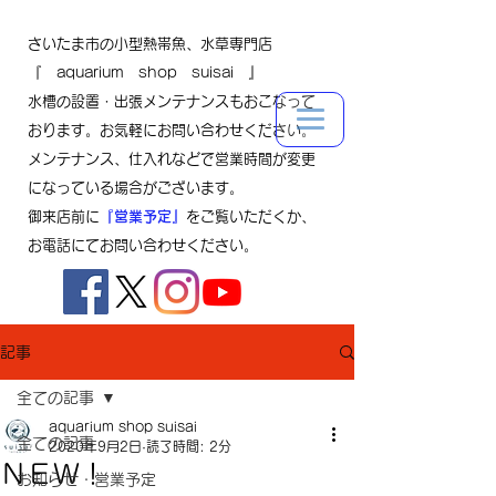
さいたま市の小型熱帯魚、水草専門店
『 aquarium shop suisai 』
水槽の設置・出張メンテナンスもおこなって
おります。お気軽にお問い合わせください。
メンテナンス、仕入れなどで営業時間が変更
になっている場合がございます。
御来店前に
『営業予定』
をご覧いただくか、
お電話にてお問い合わせください。
記事
全ての記事
aquarium shop suisai
全ての記事
2020年9月2日
読了時間: 2分
ＮＥＷ！
お知らせ・営業予定