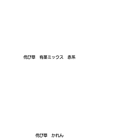
佗び草　有茎ミックス　赤系
佗び草　かれん