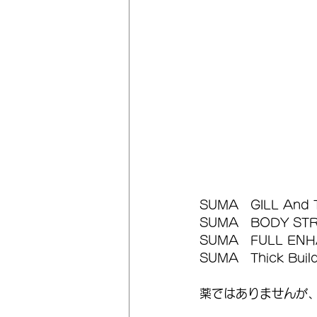
SUMA　GILL And 
SUMA　BODY ST
SUMA　FULL ENH
SUMA　Thick Build
薬ではありませんが