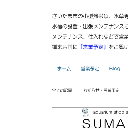
さいたま市の小型熱帯魚、水草専門店
水槽の設置・出張メンテナンス
メンテナンス、仕入れなどで営
御来店前に
『営業予定』
をご覧
ホーム
営業予定
Blog
全ての記事
お知らせ・営業予定
aquarium shop s
レイアウト
出張メンテナンス
ＳＵＭＡ