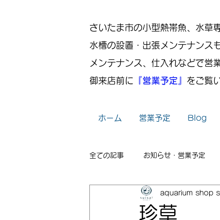
さいたま市の小型熱帯魚、水草専門店
水槽の設置・出張メンテナンス
メンテナンス、仕入れなどで営
御来店前に
『営業予定』
をご覧
ホーム
営業予定
Blog
全ての記事
お知らせ・営業予定
aquarium shop s
レイアウト
出張メンテナンス
珍草